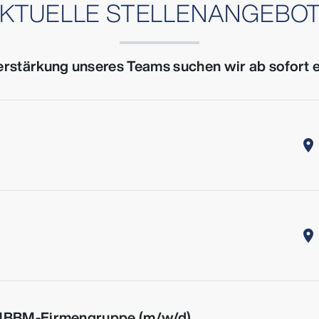
KTUELLE STELLEN­ANGEBO
erstärkung unseres Teams suchen wir ab sofort 
location_on
location_on
MBBM-Firmengruppe (m/w/d)