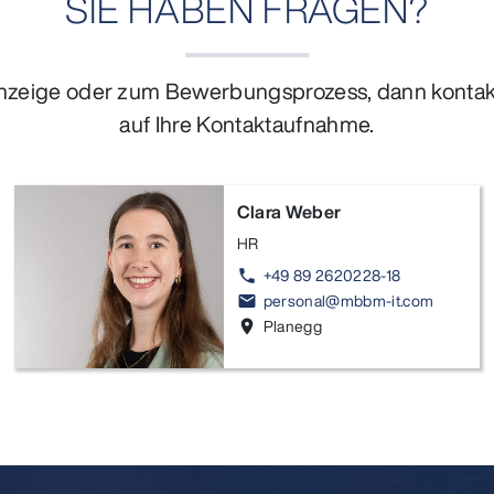
SIE HABEN FRAGEN?
nzeige oder zum Bewerbungsprozess, dann kontakt
auf Ihre Kontaktaufnahme.
Clara Weber
HR
+49 89 2620228-18
phone
personal@mbbm-it.com
email
Planegg
location_on