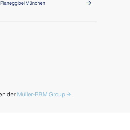
Planegg bei München
arrow_forward
men der
Müller-BBM Group
.